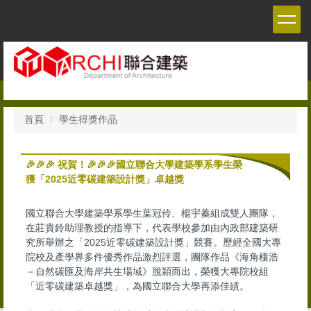
跳
到
主
要
內
容
區
首頁
學生得獎作品
🎉🎉🎉 祝賀！🎉🎉🎉國立聯合大學建築學系學生榮
獲「2025近零碳建築設計獎」卓越獎
國立聯合大學建築學系學生葉冠伶、楊宇蓁組成雙人團隊，
在莊貴鈴助理教授的指導下，代表學校參加由內政部建築研
究所舉辦之「2025近零碳建築設計獎」競賽。歷經全國大專
院校及產學界多件優秀作品激烈評選，團隊作品《海角棲浩
－自然碳匯及海岸共生場域》脫穎而出，榮獲大專院校組
「近零碳建築卓越獎」，為國立聯合大學再添佳績。