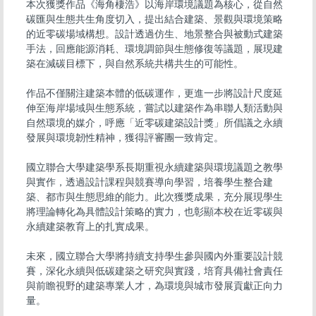
本次獲獎作品《海角棲浩》以海岸環境議題為核心，從自然
碳匯與生態共生角度切入，提出結合建築、景觀與環境策略
的近零碳場域構想。設計透過仿生、地景整合與被動式建築
手法，回應能源消耗、環境調節與生態修復等議題，展現建
築在減碳目標下，與自然系統共構共生的可能性。
作品不僅關注建築本體的低碳運作，更進一步將設計尺度延
伸至海岸場域與生態系統，嘗試以建築作為串聯人類活動與
自然環境的媒介，呼應「近零碳建築設計獎」所倡議之永續
發展與環境韌性精神，獲得評審團一致肯定。
國立聯合大學建築學系長期重視永續建築與環境議題之教學
與實作，透過設計課程與競賽導向學習，培養學生整合建
築、都市與生態思維的能力。此次獲獎成果，充分展現學生
將理論轉化為具體設計策略的實力，也彰顯本校在近零碳與
永續建築教育上的扎實成果。
未來，國立聯合大學將持續支持學生參與國內外重要設計競
賽，深化永續與低碳建築之研究與實踐，培育具備社會責任
與前瞻視野的建築專業人才，為環境與城市發展貢獻正向力
量。