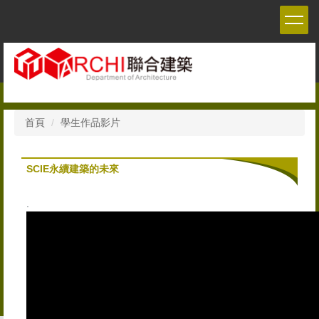
跳
到
主
要
內
容
區
首頁
學生作品影片
SCIE永續建築的未來
.