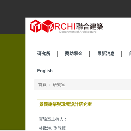
跳
到
主
要
內
容
區
研究所
獎助學金
最新消息
English
首頁
研究室
景觀建築與環境設計研究室
實驗室主持人：
林妝鴻, 副教授