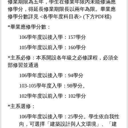
修業期限為五年，學生在修業年限內未能修滿應
修學分，得延長修業期限長以兩年為限。畢業應
修學分數詳見
<
各學年度科目表
> (下方PDF檔)
*
畢業應修學分數：
106
學年度以後入學：
157
學分
105
學年度以前入學：
160
學分
*
主系必修：本系開設各年級之必修課程，必須全
部修習並通過
106
學年度
以後
入學：
94
學分
103-105
學年度入學：
98
學分。
102
學年度以前入學：
102
學分
*
主系選修：
106
學年度
以後
入學：
25
學分。學生依自我性
向，可選擇「建築設計與人文環境」、「建