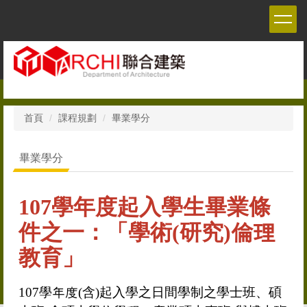
跳
到
主
要
內
容
區
首頁
課程規劃
畢業學分
畢業學分
107學年度起入學生畢業條
件之一：「學術(研究)倫理
教育」
107
學年度
(
含
)
起入學之日間學制之學士班、碩