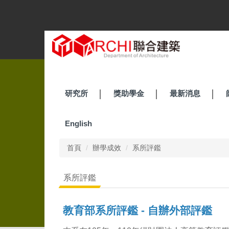
跳
到
主
要
內
容
區
研究所
獎助學金
最新消息
English
首頁
辦學成效
系所評鑑
系所評鑑
教育部系所評鑑 - 自辦外部評鑑