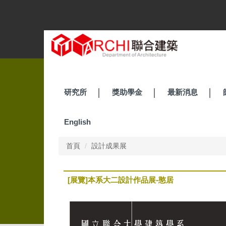
跳
到
主
要
內
容
區
研究所
獎助學金
最新消息
English
首頁
設計成果展
[展覽]本系大二設計作品展-憨居