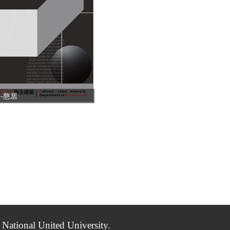
-憨居
onal United University.